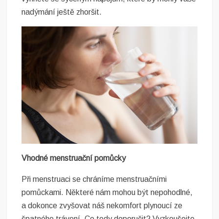
nadýmání ještě zhoršit.
Vhodné menstruační pomůcky
Při menstruaci se chráníme menstruačními
pomůckami. Některé nám mohou být nepohodlné,
a dokonce zvyšovat náš nekomfort plynoucí ze
špatného trávení. Co tedy doporučit? Vyzkoušejte