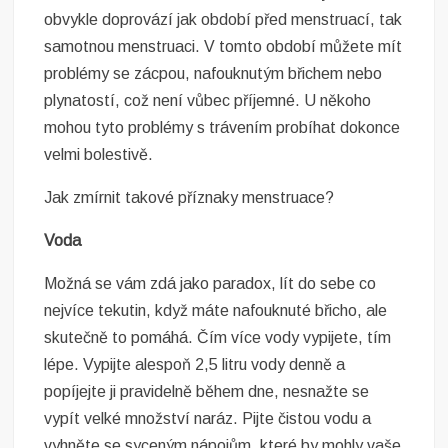
obvykle doprovází jak období před menstruací, tak
samotnou menstruaci.
V tomto období můžete mít
problémy se zácpou, nafouknutým břichem nebo
plynatostí, což není vůbec příjemné. U někoho
mohou tyto problémy s trávením probíhat dokonce
velmi bolestivě.
Jak zmírnit takové příznaky menstruace?
Voda
Možná se vám zdá jako paradox, lít do sebe co
nejvíce tekutin, když máte nafouknuté břicho, ale
skutečně to pomáhá. Čím více vody vypijete, tím
lépe. Vypijte alespoň 2,5 litru vody denně a
popíjejte ji pravidelně během dne, nesnažte se
vypít velké množství naráz. Pijte čistou vodu a
vyhněte se syceným nápojům, které by mohly vaše