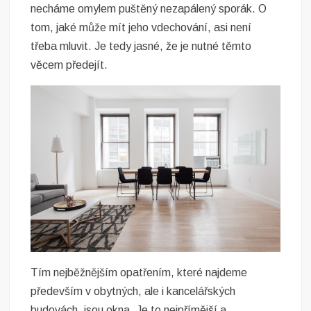
necháme omylem puštěný nezapálený sporák. O
tom, jaké může mít jeho vdechování, asi není
třeba mluvit. Je tedy jasné, že je nutné těmto
věcem předejít.
Tím nejběžnějším opatřením, které najdeme
především v obytných, ale i kancelářských
budovách, jsou okna. Je to nejpřímější a