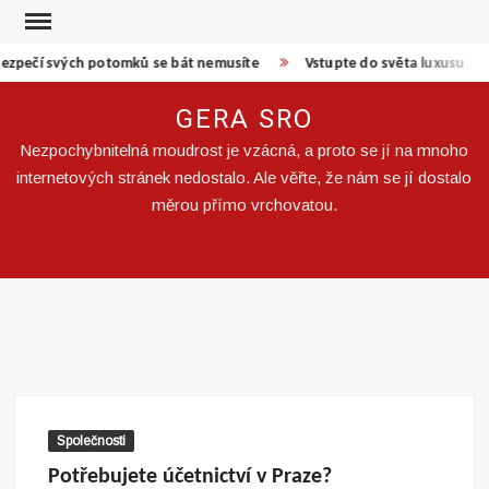
Skip
to
ezpečí svých potomků se bát nemusíte
Vstupte do světa luxusu
content
GERA SRO
Nezpochybnitelná moudrost je vzácná, a proto se jí na mnoho
internetových stránek nedostalo. Ale věřte, že nám se jí dostalo
měrou přímo vrchovatou.
Společnosti
Potřebujete účetnictví v Praze?