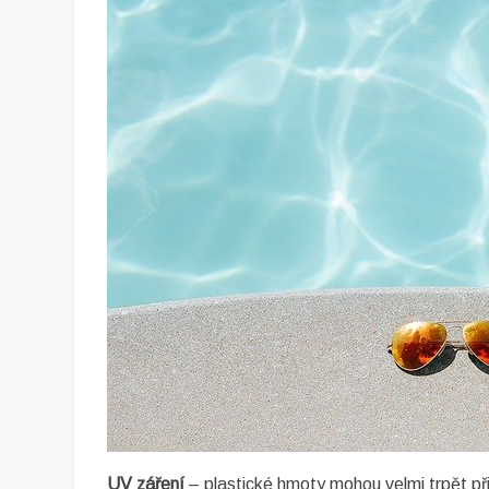
UV záření
– plastické hmoty mohou velmi trpět při