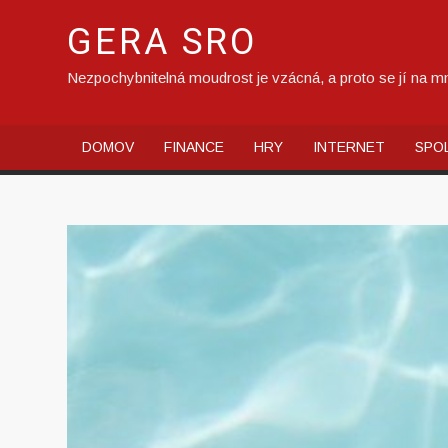
Skip
GERA SRO
to
content
Nezpochybnitelná moudrost je vzácná, a proto se jí na mn
DOMOV
FINANCE
HRY
INTERNET
SPO