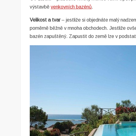
výstavbě
venkovních bazénů
.
Velikost a tvar
– jestliže si objednáte malý nadzem
poměrně běžně v mnoha obchodech. Jestliže ovše
bazén zapuštěný. Zapustit do země lze v podstatě j