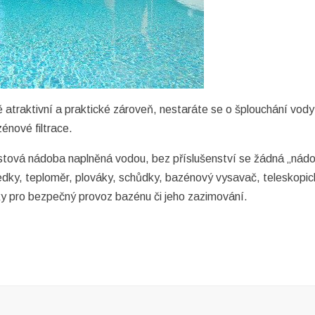
 atraktivní a praktické zároveň, nestaráte se o šplouchání vod
énové filtrace.
astová nádoba naplněná vodou, bez příslušenství se žádná „nádo
ky, teploměr, plováky, schůdky, bazénový vysavač, teleskopické 
ky pro bezpečný provoz bazénu či jeho zazimování.