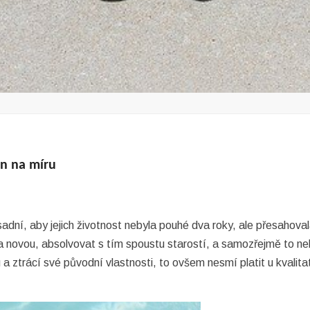
én na míru
adní, aby jejich životnost nebyla pouhé dva roky, ale přesahova
 za novou, absolvovat s tím spoustu starostí, a samozřejmě to 
u a ztrácí své původní vlastnosti, to ovšem nesmí platit u kvali