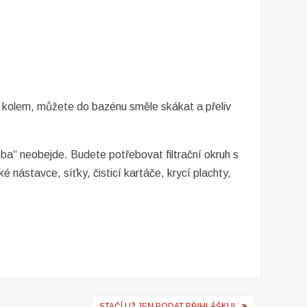
y kolem, můžete do bazénu směle skákat a přeliv
ba“ neobejde. Budete potřebovat filtrační okruh s
nástavce, síťky, čisticí kartáče, krycí plachty,
STAČÍ UŽ JEN PODAT PŘIHLÁŠKU!