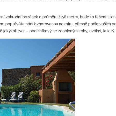
ní zahradní bazének o průměru čtyři metry, bude to řešení stand
m poptáváte nádrž zhotovenou na míru, přesně podle vašich pož
akýkoli tvar – obdélníkový se zaoblenými rohy, oválný, kulatý, p