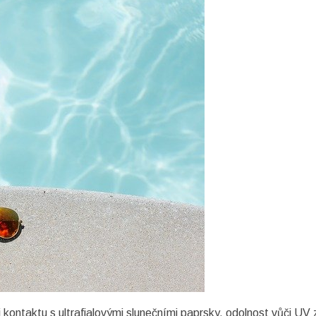
 kontaktu s ultrafialovými slunečními paprsky, odolnost vůči UV