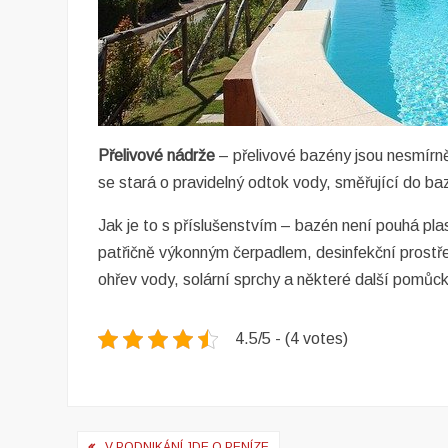
Přelivové nádrže
– přelivové bazény jsou nesmírně
se stará o pravidelný odtok vody, směřující do baz
Jak je to s příslušenstvím – bazén není pouhá pl
patřičně výkonným čerpadlem, desinfekční prostřed
ohřev vody, solární sprchy a některé další pomůc
4.5/5 - (4 votes)
Navigace
V PODNIKÁNÍ JDE O PENÍZE