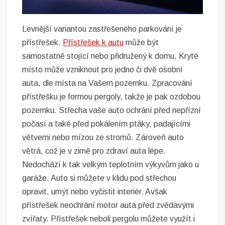
Levnější variantou zastřešeného parkování je
přístřešek.
Přístřešek k autu
může být
samostatně stojící nebo přidružený k domu. Kryté
místo může vzniknout pro jedno či dvě osobní
auta, dle místa na Vašem pozemku. Zpracování
přístřešku je formou pergoly, takže je pak ozdobou
pozemku. Střecha vaše auto ochrání před nepřízní
počasí a také před pokálením ptáky, padajícími
větvemi nebo mízou ze stromů. Zároveň auto
větrá, což je v zimě pro zdraví auta lépe.
Nedochází k tak velkým teplotním výkyvům jako u
garáže. Auto si můžete v klidu pod střechou
opravit, umýt nebo vyčistit interiér. Avšak
přístřešek neochrání motor auta před zvědavými
zvířaty. Přístřešek neboli pergolu můžete využít i