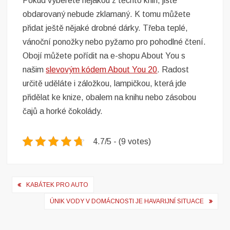
Pokud vyberete nějakou z těchto knih, jistě
obdarovaný nebude zklamaný. K tomu můžete
přidat ještě nějaké drobné dárky. Třeba teplé,
vánoční ponožky nebo pyžamo pro pohodlné čtení.
Obojí můžete pořídit na e-shopu About You s
našim
slevovým kódem About You 20
. Radost
určitě uděláte i záložkou, lampičkou, která jde
přidělat ke knize, obalem na knihu nebo zásobou
čajů a horké čokolády.
4.7/5 - (9 votes)
Navigace
KABÁTEK PRO AUTO
pro
ÚNIK VODY V DOMÁCNOSTI JE HAVARIJNÍ SITUACE
příspěvek