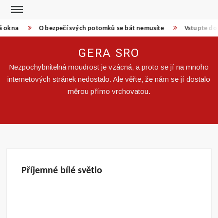
Skip
to
á okna
O bezpečí svých potomků se bát nemusíte
Vstupte do 
content
GERA SRO
Nezpochybnitelná moudrost je vzácná, a proto se jí na mnoho
internetových stránek nedostalo. Ale věřte, že nám se jí dostalo
měrou přímo vrchovatou.
Příjemné bílé světlo