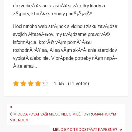
dozvedieÅ¥ viac a zistiÅ¥ si vÅ¡etky klady a
zÃ¡pory, ktorÃ©
steroidy
prinÃ¡Å¡ajÃº.
Hoci mnoho web strÃ¡nok s vidinou zisku zavÃ¡dza
svojich ÄitateÄ¾ov, my uvÃ¡dzame pravdivÃ©
informÃ¡cie, ktorÃ© vÃ¡m pomÃ´Å¾u
rozhodnÃºÅ¥ sa, Äi sa vÃ¡m skÃºÅ¡anie steroidov
vyplatÃ­ alebo nie. V prÃ­pade potreby nÃ¡m napÃ­
Å¡te email…
4.3/5 - (11 votes)
Navigace
ČÍM OBDAROVAT VAŠI MILOU NEBO MILÉHO? ROMANTICKÝM
pro
VÍKENDEM!
příspěvek
MĚLO BY DÍTĚ DOSTÁVAT KAPESNÉ?