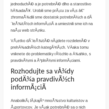
jednoduchÃ© a je potrebnÃ© dlho a starostlivo
hÄ¾adaÅ¥. Urobili sme prÃ¡cu za vÃ¡s â€“
zhromaÅ¾dili sme dostatok potrebnÃ½ch a dÃ
´leÅ¾itÃ½ch informÃ¡ciÃ­ a umiestnili sme ich na
naÅ¡u web strÃ¡nku.
VÅ¡etko dÃ´leÅ¾itÃ© nÃ¡jdete rozdelenÃ© v
prehÄ¾adnÃ½ch kategÃ³riÃ¡ch. VÄaka tomu
vniknete do problematiky rÃ½chlo a Ä¾ahko, s
pravdivÃ½mi a ÃºplnÃ½mi informÃ¡ciami.
Rozhodujte sa vÅ¾dy
podÄ¾a pravdivÃ½ch
informÃ¡ciÃ­
AnabolikÃ¡ lÃ¡kajÃº mnoÅ¾stvo kulturistov a
Å¡portovcov. Je vÅ¡ak potrebnÃ© sa o nich