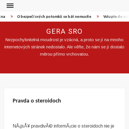
Skip
to
kna
O bezpečí svých potomků se bát nemusíte
Vstupte do svě
content
GERA SRO
Nezpochybnitelná moudrost je vzácná, a proto se jí na mnoho
internetových stránek nedostalo. Ale věřte, že nám se jí dostalo
měrou přímo vrchovatou.
Pravda o steroidoch
NÃ¡jsÅ¥ pravdivÃ© informÃ¡cie o steroidoch nie je