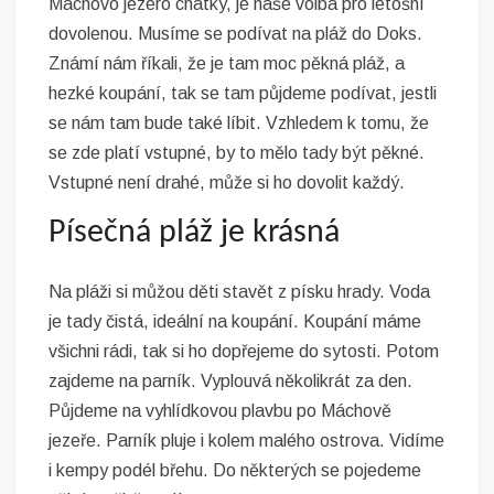
Máchovo jezero chatky
, je naše volba pro letošní
dovolenou. Musíme se podívat na pláž do Doks.
Známí nám říkali, že je tam moc pěkná pláž, a
hezké koupání, tak se tam půjdeme podívat, jestli
se nám tam bude také líbit. Vzhledem k tomu, že
se zde platí vstupné, by to mělo tady být pěkné.
Vstupné není drahé, může si ho dovolit každý.
Písečná pláž je krásná
Na pláži si můžou děti stavět z písku hrady. Voda
je tady čistá, ideální na koupání. Koupání máme
všichni rádi, tak si ho dopřejeme do sytosti. Potom
zajdeme na parník. Vyplouvá několikrát za den.
Půjdeme na vyhlídkovou plavbu po Máchově
jezeře. Parník pluje i kolem malého ostrova. Vidíme
i kempy podél břehu. Do některých se pojedeme