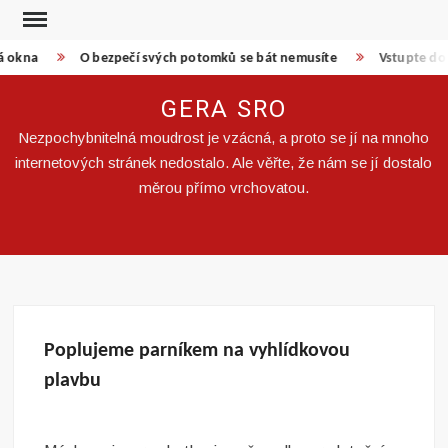
Skip
to
á okna
O bezpečí svých potomků se bát nemusíte
Vstupte do 
content
GERA SRO
Nezpochybnitelná moudrost je vzácná, a proto se jí na mnoho
internetových stránek nedostalo. Ale věřte, že nám se jí dostalo
měrou přímo vrchovatou.
Poplujeme parníkem na vyhlídkovou
plavbu