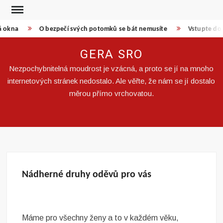
Skip
to
á okna
O bezpečí svých potomků se bát nemusíte
Vstupte do 
content
GERA SRO
Nezpochybnitelná moudrost je vzácná, a proto se jí na mnoho
internetových stránek nedostalo. Ale věřte, že nám se jí dostalo
měrou přímo vrchovatou.
Nádherné druhy oděvů pro vás
Máme pro všechny ženy a to v každém věku,