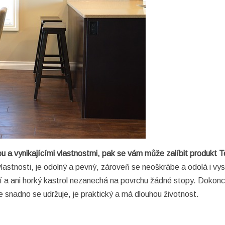
a vynikajícími vlastnostmi, pak se vám může zalíbit produkt T
vlastnosti, je odolný a pevný, zároveň se neoškrábe a odolá i v
í a ani horký kastrol nezanechá na povrchu žádné stopy. Dokon
e snadno se udržuje, je praktický a má dlouhou životnost.