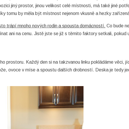
 jiný prostor, jinou velikost celé místnosti, má také jiné potřeb
Díky tomu by měla být místnost nejenom vkusně a hezky zařízená
asto trápí mnoho nových rodin a spousta domácností.
Co bude nej
 ani na cenu. Jistě jste se již s těmito faktory setkali, pokud 
o prostoru. Každý den si na takzvanou linku pokládáme věci, jídlo
nože, ovoce v míse a spoustu dalších drobností. Deska je tedy j