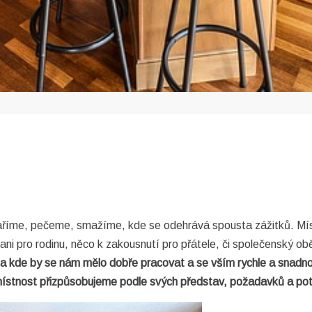
aříme, pečeme, smažíme, kde se odehrává spousta zážitků. Míst
ni pro rodinu, něco k zakousnutí pro přátele, či společenský obě
e a kde by se nám mělo dobře pracovat a se vším rychle a snadn
místnost přizpůsobujeme podle svých představ, požadavků a pot