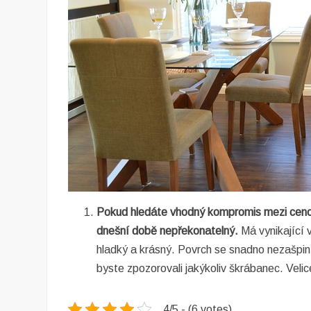
Pokud hledáte vhodný kompromis mezi cenou 
dnešní době nepřekonatelný.
Má vynikající 
hladký a krásný. Povrch se snadno nezašpin
byste zpozorovali jakýkoliv škrábanec. Velic
4/5 - (6 votes)