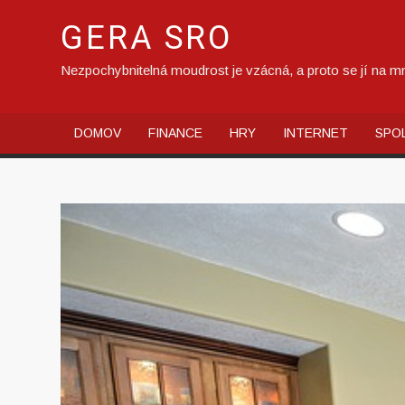
Skip
GERA SRO
to
content
Nezpochybnitelná moudrost je vzácná, a proto se jí na mn
DOMOV
FINANCE
HRY
INTERNET
SPO