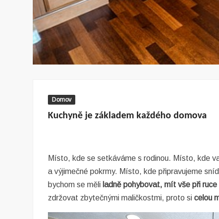
Domov
Kuchyně je základem každého domova
Místo, kde se setkáváme s rodinou. Místo, kde v
a výjimečné pokrmy. Místo, kde připravujeme snída
bychom se měli
ladně pohybovat, mít vše při ruc
zdržovat zbytečnými maličkostmi, proto si
celou 