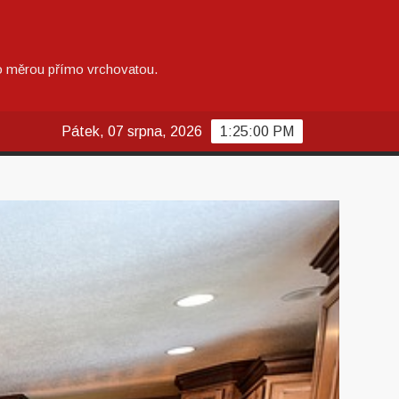
alo měrou přímo vrchovatou.
Pátek, 07 srpna, 2026
1:25:01 PM