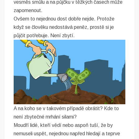
vesměs smůlu a na půjčku v těžkých časech může
zapomenout.
Ovšem to nejednou dost dobře nejde. Protože
když se člověku nedostává peněz, prostě si je
půjčit potřebuje. Není zbytí.
A na koho se v takovém případě obrátit? Kde to
není zbytečné mrhání silami?
Moudří lidé, kteří vědí nebo aspoň tuší, že by
nemuseli uspět, nejednou napřed hledají a teprve