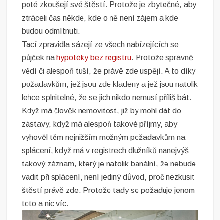
poté zkoušejí své štěstí. Protože je zbytečné, aby
ztráceli čas někde, kde o ně není zájem a kde
budou odmítnuti.
Tací zpravidla sázejí ze všech nabízejících se
půjček na
hypotéky bez registru
. Protože správně
vědí či alespoň tuší, že právě zde uspějí. A to díky
požadavkům, jež jsou zde kladeny a jež jsou natolik
lehce splnitelné, že se jich nikdo nemusí příliš bát.
Když má člověk nemovitost, již by mohl dát do
zástavy, když má alespoň takové příjmy, aby
vyhověl těm nejnižším možným požadavkům na
splácení, když má v registrech dlužníků nanejvýš
takový záznam, který je natolik banální, že nebude
vadit při splácení, není jediný důvod, proč nezkusit
štěstí právě zde. Protože tady se požaduje jenom
toto a nic víc.