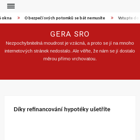
Skip
to
á okna
O bezpečí svých potomků se bát nemusíte
Vstupte do 
content
GERA SRO
Nezpochybnitelná moudrost je vzácná, a proto se jí na mnoho
internetových stránek nedostalo. Ale věřte, že nám se jí dostalo
měrou přímo vrchovatou.
Díky refinancování hypotéky ušetříte